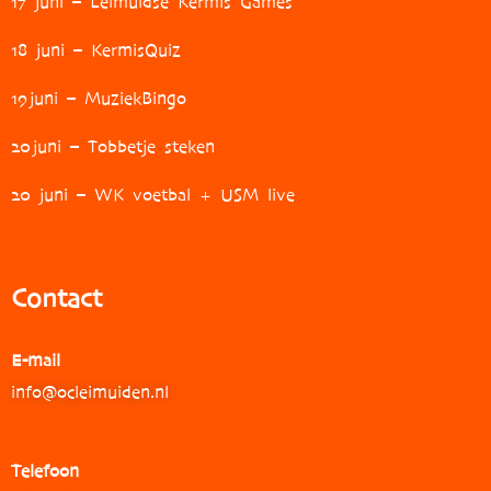
17 juni – Leimuidse Kermis Games
18 juni – KermisQuiz
19
juni – MuziekBingo
20
juni – Tobbetje steken
20 juni – WK voetbal + USM live
Contact
E-mail
info@ocleimuiden.nl
Telefoon