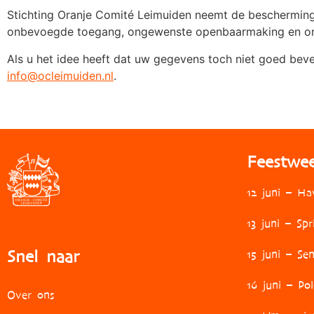
Stichting Oranje Comité Leimuiden neemt de bescherming
onbevoegde toegang, ongewenste openbaarmaking en ong
Als u het idee heeft dat uw gegevens toch niet goed bevei
info@ocleimuiden.nl
.
Feestwe
12 juni – Ha
13 juni – Spr
Snel naar
15 juni – Se
16 juni – Pol
Over ons