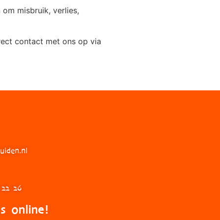
m misbruik, verlies,
rect contact met ons op via
uiden.nl
 22 26
s online!