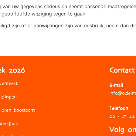
 van uw gegevens serieus en neemt passende maatregelen o
eoorloofde wijziging tegen te gaan.
ligd zijn of er aanwijzingen zijn van misbruik, neem dan di
ek 2026
Contact
venfeest
E-mail
info@ocleim
ietlopen
Telefoon
nioren boottocht
06 - 47 44
dersport
Volg on