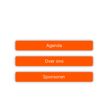
Al generaties lang brengt Het Oranje Comité Leimuiden
dorpsgenoten bij elkaar. Met tradities die verbinden en
momenten die herinneringen worden, zorgen we samen
voor een levendig en hecht dorp.
Agenda
Over ons
Sponsoren