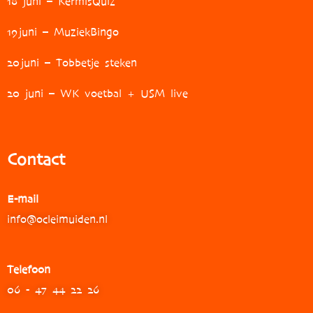
18 juni – KermisQuiz
19
juni – MuziekBingo
20
juni – Tobbetje steken
20 juni – WK voetbal + USM live
Contact
E-mail
info@ocleimuiden.nl
Telefoon
06 - 47 44 22 26