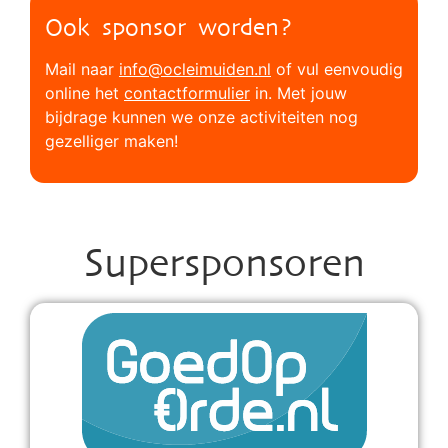
Ook sponsor worden?
Mail naar
info@ocleimuiden.nl
of vul eenvoudig
online het
contactformulier
in. Met jouw
bijdrage kunnen we onze activiteiten nog
gezelliger maken!
Supersponsoren