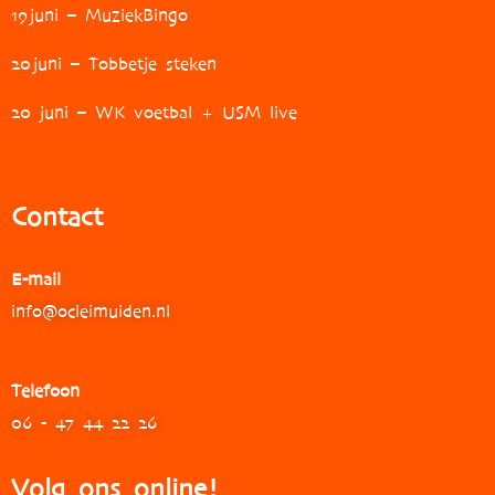
19
juni – MuziekBingo
20
juni – Tobbetje steken
20 juni – WK voetbal + USM live
Contact
E-mail
info@ocleimuiden.nl
Telefoon
06 - 47 44 22 26
Volg ons online!