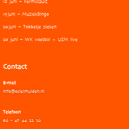
18 juni – KermisQuiz
19
juni – MuziekBingo
20
juni – Tobbetje steken
20 juni – WK voetbal + USM live
Contact
E-mail
info@ocleimuiden.nl
Telefoon
06 - 47 44 22 26