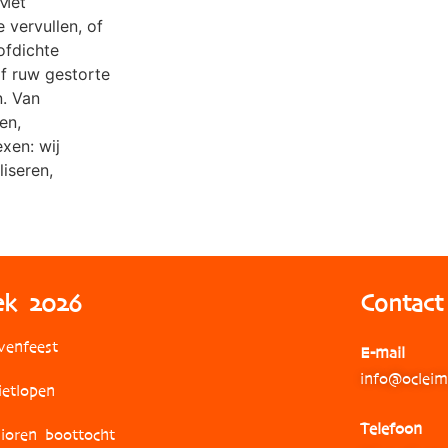
 Met
vervullen, of
ofdichte
of ruw gestorte
n. Van
en,
xen: wij
iseren,
ek 2026
Contact
venfeest
E-mail
info@ocleim
ietlopen
Telefoon
nioren boottocht