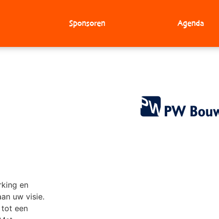
Sponsoren
Agenda
rking en
an uw visie.
 tot een