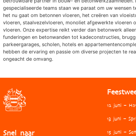
betrouwbare partner in bouw- en betonwerkzaamheden.
gespecialiseerde teams staan we paraat om uw wensen te 
het nu gaat om betonnen vloeren, het creëren van vloeist
vloeren, staalvezelvloeren, monoliet afgewerkte vloeren 
vloeren. Onze expertise reikt verder dan betonwerk allee
funderingen en betonwanden tot kadeconstructies, brugg
parkeergarages, scholen, hotels en appartementencomple
hebben de ervaring en passie om diverse projecten te real
ongeacht de omvang.
Feestwe
12 juni – Ha
13 juni – Spr
Snel naar
15 juni – Se