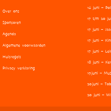
16 juni – Pol
Over ons
17 t/m 20 ju
Sponsoren
17 juni – Ja
Agenda
17 juni – Ki
Algemene voorwaarden
17 juni – L
Huisregels
18 juni – Ke
Privacy verklaring
19
juni – Muz
20
juni – Tob
20 juni – W