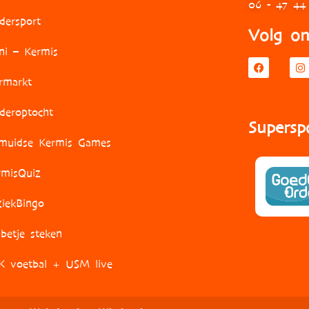
06 - 47 44
dersport
Volg on
ni – Kermis
armarkt
nderoptocht
Supersp
eimuidse Kermis Games
rmisQuiz
iekBingo
betje steken
K voetbal + USM live